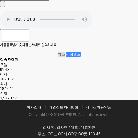
자동등록방지 숫자를 순서대로 입력하세요.
취소
작성완료
접속자집계
오늘
91,630
어제
107,107
최대
184,641
전체
3,537,147
회사소개
개인정보처리방침
서비스이용약관
Copyright ©
소유하신 도메인.
All rights reserved.
회사명 : 회사명 / 대표 : 대표자명
주소 : OO도 OO시 OO구 OO동 123-45